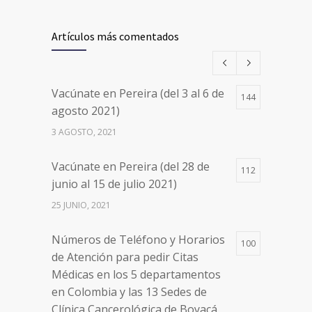
Vacúnate en Pereira (del 17 al 20
26497
de agosto 2021) mayores de 20
Artículos más comentados
años
17 AGOSTO, 2021
Vacúnate en Pereira (del 3 al 6 de
144
Números de Teléfono y Horarios
20090
agosto 2021)
de Atención para pedir Citas
3 AGOSTO, 2021
Médicas en los 5 departamentos
en Colombia y las 13 Sedes de
Vacúnate en Pereira (del 28 de
Clínica Cancerológica de Boyacá,
112
junio al 15 de julio 2021)
Oncólogos del Occidente y Unión
de Cirujanos
25 JUNIO, 2021
24 FEBRERO, 2023
Números de Teléfono y Horarios
100
de Atención para pedir Citas
Médicas en los 5 departamentos
en Colombia y las 13 Sedes de
Clínica Cancerológica de Boyacá,