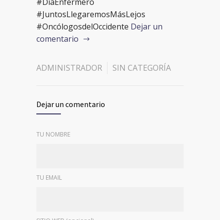
#DíaEnfermero
#JuntosLlegaremosMásLejos
#OncólogosdelOccidente
Dejar un
comentario
ADMINISTRADOR
SIN CATEGORÍA
Dejar un comentario
TU NOMBRE
TU EMAIL