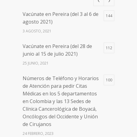
17 AGOSTO, 2021
Vacúnate en Pereira (del 3 al 6 de
144
Números de Teléfono y Horarios
20104
agosto 2021)
de Atención para pedir Citas
3 AGOSTO, 2021
Médicas en los 5 departamentos
en Colombia y las 13 Sedes de
Vacúnate en Pereira (del 28 de
Clínica Cancerológica de Boyacá,
112
junio al 15 de julio 2021)
Oncólogos del Occidente y Unión
de Cirujanos
25 JUNIO, 2021
24 FEBRERO, 2023
Números de Teléfono y Horarios
100
de Atención para pedir Citas
Médicas en los 5 departamentos
en Colombia y las 13 Sedes de
Clínica Cancerológica de Boyacá,
Oncólogos del Occidente y Unión
de Cirujanos
24 FEBRERO, 2023