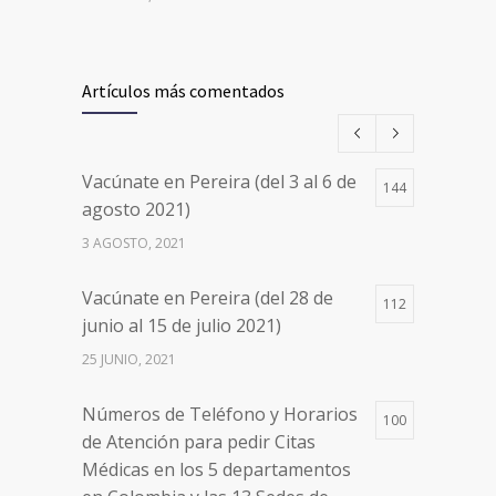
Vacúnate en Pereira (del 17 al 20
26497
de agosto 2021) mayores de 20
Artículos más comentados
años
17 AGOSTO, 2021
Vacúnate en Pereira (del 3 al 6 de
144
Números de Teléfono y Horarios
20102
agosto 2021)
de Atención para pedir Citas
3 AGOSTO, 2021
Médicas en los 5 departamentos
en Colombia y las 13 Sedes de
Vacúnate en Pereira (del 28 de
Clínica Cancerológica de Boyacá,
112
junio al 15 de julio 2021)
Oncólogos del Occidente y Unión
de Cirujanos
25 JUNIO, 2021
24 FEBRERO, 2023
Números de Teléfono y Horarios
100
de Atención para pedir Citas
Médicas en los 5 departamentos