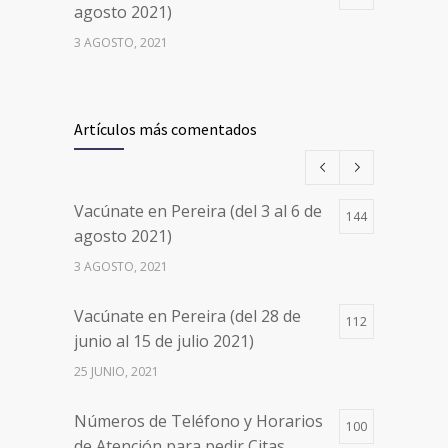
agosto 2021)
3 AGOSTO, 2021
Vacúnate en Pereira (del 17 al 20
26500
de agosto 2021) mayores de 20
Artículos más comentados
años
17 AGOSTO, 2021
Vacúnate en Pereira (del 3 al 6 de
144
Números de Teléfono y Horarios
20109
agosto 2021)
de Atención para pedir Citas
3 AGOSTO, 2021
Médicas en los 5 departamentos
en Colombia y las 13 Sedes de
Vacúnate en Pereira (del 28 de
Clínica Cancerológica de Boyacá,
112
junio al 15 de julio 2021)
Oncólogos del Occidente y Unión
de Cirujanos
25 JUNIO, 2021
24 FEBRERO, 2023
Números de Teléfono y Horarios
100
de Atención para pedir Citas