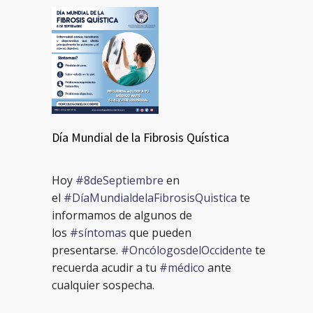
Día Mundial de la Fibrosis Quística
Hoy
#8deSeptiembre
en
el
#DíaMundialdelaFibrosisQui
stica
te
informamos de algunos de
los
#síntomas
que pueden
presentarse.
#OncólogosdelOccidente
te
recuerda acudir a tu
#médico
ante
cualquier sospecha.