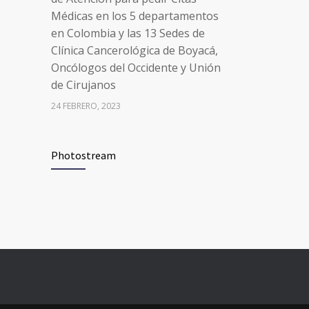
Médicas en los 5 departamentos
en Colombia y las 13 Sedes de
Clínica Cancerológica de Boyacá,
Oncólogos del Occidente y Unión
de Cirujanos
24 FEBRERO, 2023
Vacúnate en Pereira (del 8 al 11 de
94
Photostream
junio 2021)
3 JUNIO, 2021
Vacúnate en Pereira (del 23 al 27
93
de agosto 2021) mayores de 20
años
21 AGOSTO, 2021