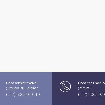
Línea administrativa
Línea citas médic
(Circunvalar, Pereira):
(Pereira):
(+57) 6063400110
(+57) 606340