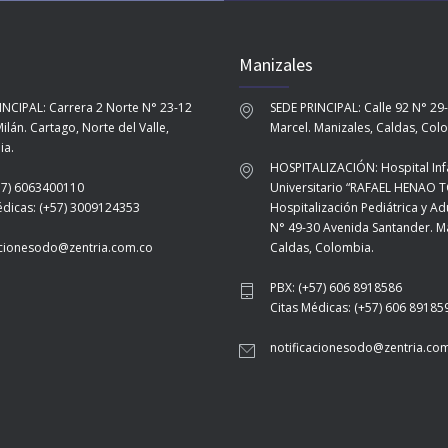
Manizales
INCIPAL: Carrera 2 Norte N° 23-12
SEDE PRINCIPAL: Calle 92 N° 29
ilán. Cartago, Norte del Valle,
Marcel. Manizales, Caldas, Col
ia.
HOSPITALIZACIÓN: Hospital Infa
57) 6063400110
Universitario “RAFAEL HENAO 
édicas: (+57) 3009124353
Hospitalización Pediátrica y Ad
N° 49-30 Avenida Santander. Ma
acionesodo@zentria.com.co
Caldas, Colombia.
PBX: (+57) 606 8918586
Citas Médicas: (+57) 606 89185
notificacionesodo@zentria.co