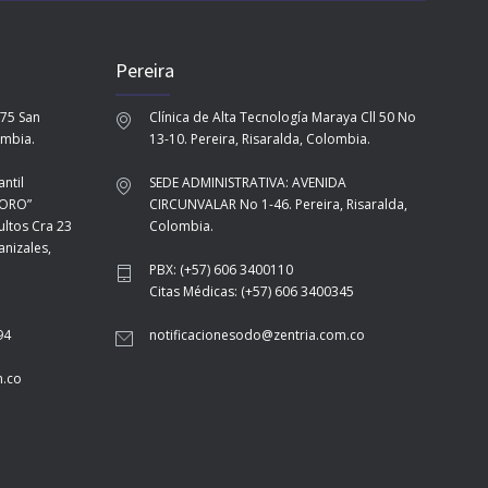
Pereira
-75 San
Clínica de Alta Tecnología Maraya Cll 50 No
ombia.
13-10. Pereira, Risaralda, Colombia.
ntil
SEDE ADMINISTRATIVA: AVENIDA
TORO”
CIRCUNVALAR No 1-46. Pereira, Risaralda,
ultos Cra 23
Colombia.
nizales,
PBX: (+57) 606 3400110
Citas Médicas: (+57) 606 3400345
94
notificacionesodo@zentria.com.co
m.co