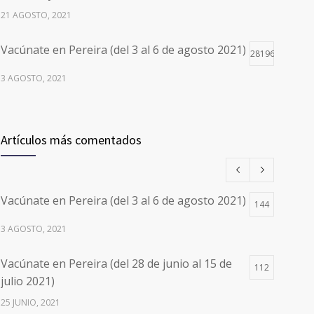
21 AGOSTO, 2021
Vacúnate en Pereira (del 3 al 6 de agosto 2021)
28196
3 AGOSTO, 2021
Vacúnate en Pereira (del 17 al 20 de agosto
26497
2021) mayores de 20 años
Artículos más comentados
17 AGOSTO, 2021
Números de Teléfono y Horarios de Atención
20098
Vacúnate en Pereira (del 3 al 6 de agosto 2021)
para pedir Citas Médicas en los 5
144
departamentos en Colombia y las 13 Sedes de
3 AGOSTO, 2021
Clínica Cancerológica de Boyacá, Oncólogos
del Occidente y Unión de Cirujanos
Vacúnate en Pereira (del 28 de junio al 15 de
112
24 FEBRERO, 2023
julio 2021)
25 JUNIO, 2021