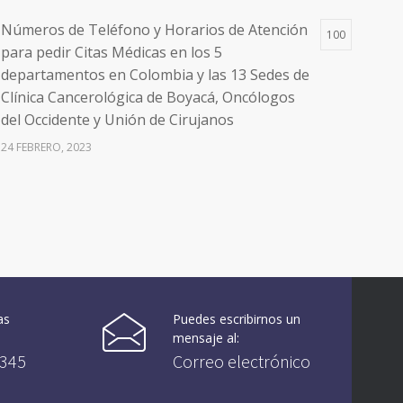
Números de Teléfono y Horarios de Atención
100
para pedir Citas Médicas en los 5
departamentos en Colombia y las 13 Sedes de
Clínica Cancerológica de Boyacá, Oncólogos
del Occidente y Unión de Cirujanos
24 FEBRERO, 2023
Vacúnate en Pereira (del 8 al 11 de junio 2021)
94
3 JUNIO, 2021
Vacúnate en Pereira (del 23 al 27 de agosto
93
2021) mayores de 20 años
as
Puedes escribirnos un
21 AGOSTO, 2021
mensaje al:
0345
Correo electrónico