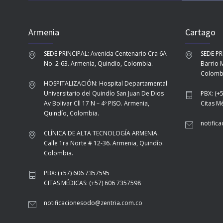
Armenia
Cartago
SEDE PRINCIPAL: Avenida Centenario Cra 6A
SEDE PR
No. 2-63. Armenia, Quindío, Colombia.
Barrio M
Colomb
HOSPITALIZACIÓN: Hospital Departamental
Universitario del Quindío San Juan De Dios
PBX: (+
Av Bolivar Cll 17 N – 4º PISO. Armenia,
Citas M
Quindío, Colombia.
notific
CLÍNICA DE ALTA TECNOLOGÍA ARMENIA.
Calle 1ra Norte # 12-36. Armenia, Quindío.
Colombia.
PBX: (+57) 606 7357595
CITAS MÉDICAS: (+57) 606 7357598
notificacionesodo@zentria.com.co