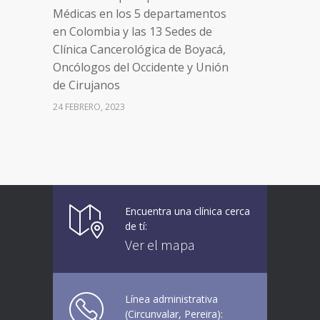
Médicas en los 5 departamentos
en Colombia y las 13 Sedes de
Clínica Cancerológica de Boyacá,
Oncólogos del Occidente y Unión
de Cirujanos
24 FEBRERO, 2023
Vacúnate en Pereira (del 8 al 11 de
94
junio 2021)
3 JUNIO, 2021
Encuentra una clínica cerca
Vacúnate en Pereira (del 23 al 27
93
de tí:
de agosto 2021) mayores de 20
Ver el mapa
años
21 AGOSTO, 2021
Línea administrativa
(Circunvalar, Pereira):