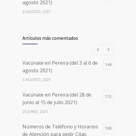
agosto 2021)
3 AGOSTO, 2021
Vacúnate en Pereira (del 17 al 20
26502
de agosto 2021) mayores de 20
Artículos más comentados
años
17 AGOSTO, 2021
Vacúnate en Pereira (del 3 al 6 de
144
Números de Teléfono y Horarios
20123
agosto 2021)
de Atención para pedir Citas
3 AGOSTO, 2021
Médicas en los 5 departamentos
en Colombia y las 13 Sedes de
Vacúnate en Pereira (del 28 de
Clínica Cancerológica de Boyacá,
112
junio al 15 de julio 2021)
Oncólogos del Occidente y Unión
de Cirujanos
25 JUNIO, 2021
24 FEBRERO, 2023
Números de Teléfono y Horarios
100
de Atención para pedir Citas