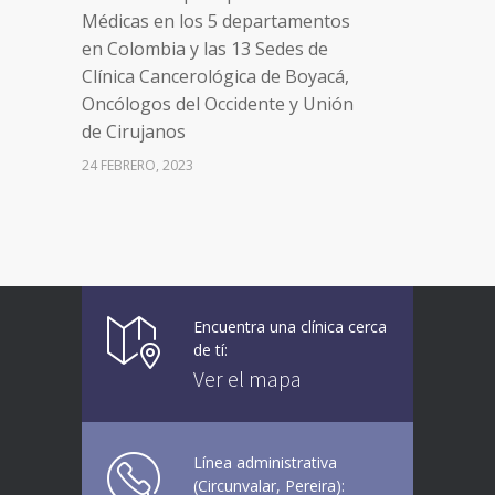
Médicas en los 5 departamentos
en Colombia y las 13 Sedes de
Clínica Cancerológica de Boyacá,
Oncólogos del Occidente y Unión
de Cirujanos
24 FEBRERO, 2023
Vacúnate en Pereira (del 8 al 11 de
94
junio 2021)
3 JUNIO, 2021
Encuentra una clínica cerca
Vacúnate en Pereira (del 23 al 27
93
de tí:
de agosto 2021) mayores de 20
Ver el mapa
años
21 AGOSTO, 2021
Línea administrativa
(Circunvalar, Pereira):