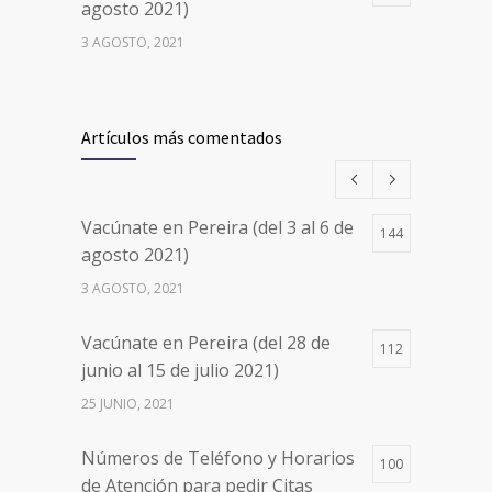
agosto 2021)
3 AGOSTO, 2021
Vacúnate en Pereira (del 17 al 20
26498
de agosto 2021) mayores de 20
Artículos más comentados
años
17 AGOSTO, 2021
Vacúnate en Pereira (del 3 al 6 de
144
Números de Teléfono y Horarios
20105
agosto 2021)
de Atención para pedir Citas
3 AGOSTO, 2021
Médicas en los 5 departamentos
en Colombia y las 13 Sedes de
Vacúnate en Pereira (del 28 de
Clínica Cancerológica de Boyacá,
112
junio al 15 de julio 2021)
Oncólogos del Occidente y Unión
de Cirujanos
25 JUNIO, 2021
24 FEBRERO, 2023
Números de Teléfono y Horarios
100
de Atención para pedir Citas