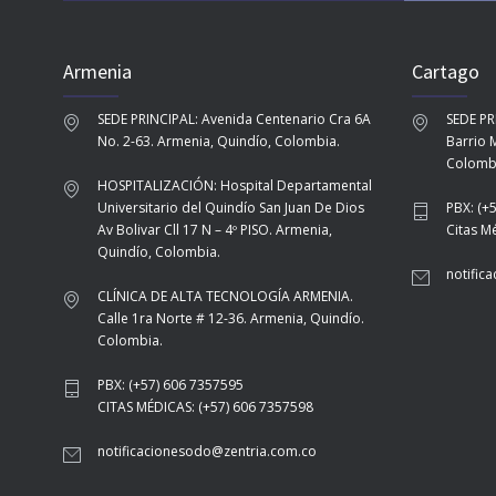
Armenia
Cartago
SEDE PRINCIPAL: Avenida Centenario Cra 6A
SEDE PR
No. 2-63. Armenia, Quindío, Colombia.
Barrio M
Colomb
HOSPITALIZACIÓN: Hospital Departamental
Universitario del Quindío San Juan De Dios
PBX: (+
Av Bolivar Cll 17 N – 4º PISO. Armenia,
Citas M
Quindío, Colombia.
notific
CLÍNICA DE ALTA TECNOLOGÍA ARMENIA.
Calle 1ra Norte # 12-36. Armenia, Quindío.
Colombia.
PBX: (+57) 606 7357595
CITAS MÉDICAS: (+57) 606 7357598
notificacionesodo@zentria.com.co