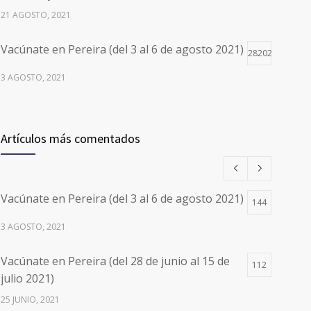
21 AGOSTO, 2021
Vacúnate en Pereira (del 3 al 6 de agosto 2021)
28202
3 AGOSTO, 2021
Vacúnate en Pereira (del 17 al 20 de agosto
26500
2021) mayores de 20 años
Artículos más comentados
17 AGOSTO, 2021
Números de Teléfono y Horarios de Atención
20108
Vacúnate en Pereira (del 3 al 6 de agosto 2021)
para pedir Citas Médicas en los 5
144
departamentos en Colombia y las 13 Sedes de
3 AGOSTO, 2021
Clínica Cancerológica de Boyacá, Oncólogos
del Occidente y Unión de Cirujanos
Vacúnate en Pereira (del 28 de junio al 15 de
112
24 FEBRERO, 2023
julio 2021)
25 JUNIO, 2021