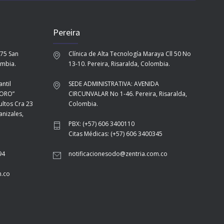
Pereira
-75 San
Clínica de Alta Tecnología Maraya Cll 50 No
ombia.
13-10. Pereira, Risaralda, Colombia.
ntil
SEDE ADMINISTRATIVA: AVENIDA
TORO”
CIRCUNVALAR No 1-46. Pereira, Risaralda,
ultos Cra 23
Colombia.
nizales,
PBX: (+57) 606 3400110
Citas Médicas: (+57) 606 3400345
94
notificacionesodo@zentria.com.co
m.co