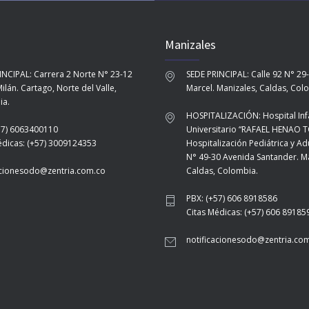
Manizales
INCIPAL: Carrera 2 Norte N° 23-12
SEDE PRINCIPAL: Calle 92 N° 29
ilán. Cartago, Norte del Valle,
Marcel. Manizales, Caldas, Col
ia.
HOSPITALIZACIÓN: Hospital Infa
57) 6063400110
Universitario “RAFAEL HENAO 
édicas: (+57) 3009124353
Hospitalización Pediátrica y Ad
N° 49-30 Avenida Santander. Ma
acionesodo@zentria.com.co
Caldas, Colombia.
PBX: (+57) 606 8918586
Citas Médicas: (+57) 606 89185
notificacionesodo@zentria.co