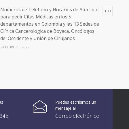
Números de Teléfono y Horarios de Atención
100
para pedir Citas Médicas en los 5
departamentos en Colombia y las 13 Sedes de
Clínica Cancerológica de Boyacá, Oncólogos
del Occidente y Unión de Cirujanos
24 FEBRERO, 2023
Vacúnate en Pereira (del 8 al 11 de junio 2021)
94
3 JUNIO, 2021
Vacúnate en Pereira (del 23 al 27 de agosto
93
2021) mayores de 20 años
as
Puedes escribirnos un
21 AGOSTO, 2021
mensaje al:
0345
Correo electrónico