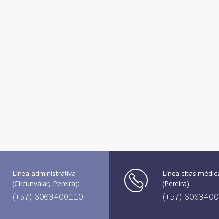
Línea administrativa
Línea citas médic
(Circunvalar, Pereira):
(Pereira):
(+57) 6063400110
(+57) 606340