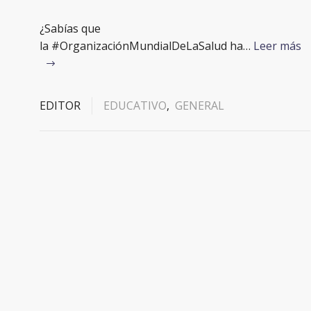
¿Sabías que
la #OrganizaciónMundialDeLaSalud ha…
Leer más
EDITOR
EDUCATIVO
,
GENERAL