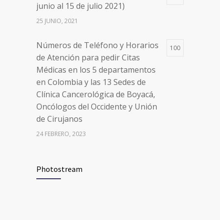
junio al 15 de julio 2021)
Oncólogos del Occidente y Unión
de Cirujanos
25 JUNIO, 2021
24 FEBRERO, 2023
Números de Teléfono y Horarios
100
de Atención para pedir Citas
Médicas en los 5 departamentos
en Colombia y las 13 Sedes de
Clínica Cancerológica de Boyacá,
Oncólogos del Occidente y Unión
de Cirujanos
24 FEBRERO, 2023
Vacúnate en Pereira (del 8 al 11 de
94
Photostream
junio 2021)
3 JUNIO, 2021
Vacúnate en Pereira (del 23 al 27
93