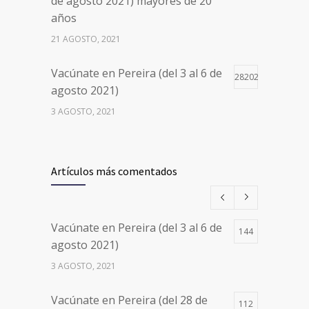
de agosto 2021) mayores de 20
años
21 AGOSTO, 2021
Vacúnate en Pereira (del 3 al 6 de
28202
agosto 2021)
3 AGOSTO, 2021
Vacúnate en Pereira (del 17 al 20
26500
de agosto 2021) mayores de 20
Artículos más comentados
años
17 AGOSTO, 2021
Vacúnate en Pereira (del 3 al 6 de
144
Números de Teléfono y Horarios
20111
agosto 2021)
de Atención para pedir Citas
3 AGOSTO, 2021
Médicas en los 5 departamentos
en Colombia y las 13 Sedes de
Vacúnate en Pereira (del 28 de
Clínica Cancerológica de Boyacá,
112