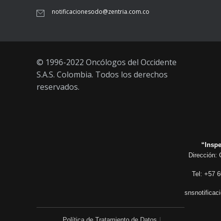
notificacionesodo@zentria.com.co
© 1996-2022 Oncólogos del Occidente
S.A.S. Colombia. Todos los derechos
reservados.
“Inspe
Dirección: 
Tel: +57 6
snsnotificac
Política de Tratamiento de Datos
|