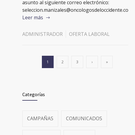
asunto al siguiente correo electrónico:
seleccion.manizales@oncologosdeloccidente.co
Leer más
ADMINISTRADOR
OFERTA LABORAL
1
2
3
›
»
Categorías
CAMPAÑAS
COMUNICADOS