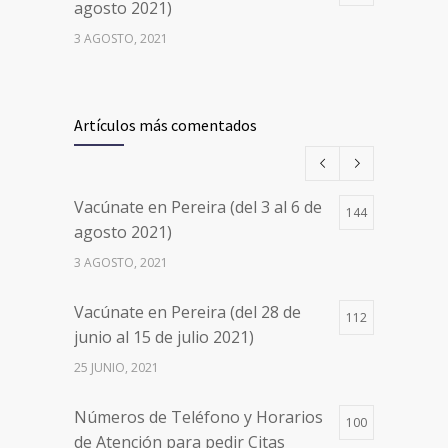
agosto 2021)
3 AGOSTO, 2021
Vacúnate en Pereira (del 17 al 20
26498
de agosto 2021) mayores de 20
Artículos más comentados
años
17 AGOSTO, 2021
Vacúnate en Pereira (del 3 al 6 de
144
Números de Teléfono y Horarios
20105
agosto 2021)
de Atención para pedir Citas
3 AGOSTO, 2021
Médicas en los 5 departamentos
en Colombia y las 13 Sedes de
Vacúnate en Pereira (del 28 de
Clínica Cancerológica de Boyacá,
112
junio al 15 de julio 2021)
Oncólogos del Occidente y Unión
de Cirujanos
25 JUNIO, 2021
24 FEBRERO, 2023
Números de Teléfono y Horarios
100
de Atención para pedir Citas