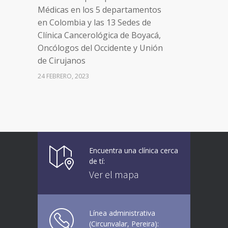
Médicas en los 5 departamentos
en Colombia y las 13 Sedes de
Clínica Cancerológica de Boyacá,
Oncólogos del Occidente y Unión
de Cirujanos
24 FEBRERO, 2023
Vacúnate en Pereira (del 8 al 11 de
94
junio 2021)
3 JUNIO, 2021
Encuentra una clínica cerca
Vacúnate en Pereira (del 23 al 27
93
de tí:
de agosto 2021) mayores de 20
Ver el mapa
años
21 AGOSTO, 2021
Línea administrativa
(Circunvalar, Pereira):