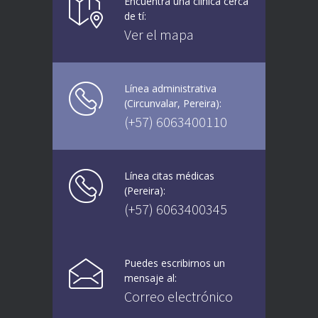
Encuentra una clínica cerca
de tí:
Ver el mapa
Línea administrativa
(Circunvalar, Pereira):
(+57) 6063400110
Línea citas médicas
(Pereira):
(+57) 6063400345
Puedes escribirnos un
mensaje al:
Correo electrónico